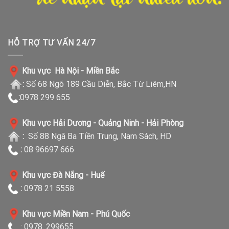
HỖ TRỢ TƯ VẤN 24/7
Khu vực Hà Nội - Miền Bắc
:
Số 68 Ngõ 189 Cầu Diễn, Bắc Từ Liêm,HN
:
0978 299 655
Khu vực Hải Dương - Quảng Ninh - Hải Phòng
:
Số 88 Ngã Ba Tiền Trung, Nam Sách, HD
:
08 96697 666
Khu vực Đà Nẵng - Huế
:
0978 21 5558
Khu vực Miền Nam - Phú Quốc
: 0978. 299655