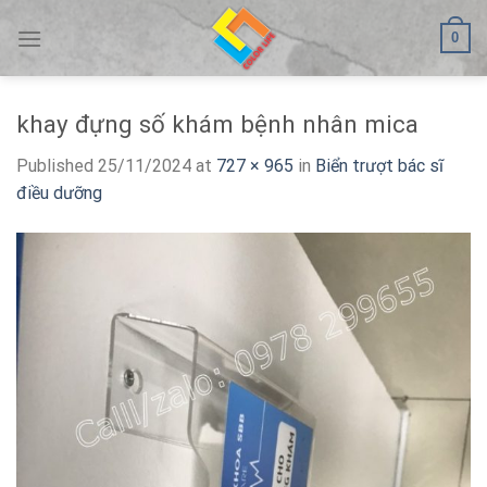
Skip
0
to
content
khay đựng số khám bệnh nhân mica
Published
25/11/2024
at
727 × 965
in
Biển trượt bác sĩ
điều dưỡng