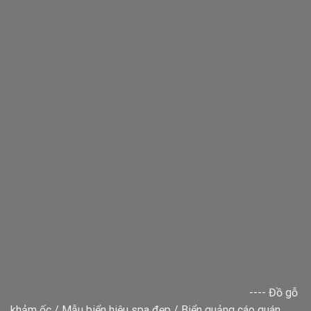
----
Đồ gỗ
khảm ốc
/
Mẫu biển hiệu spa đẹp
/
Biển quảng cáo quán