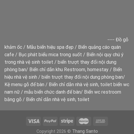
----
Đồ gỗ
khảm ốc
/
Mẫu biển hiệu spa đẹp
/
Biển quảng cáo quán
cafe
/
Bục phát biểu mica trong suốt
/
Biển nội quy chú ý
trong nhà vệ sinh toilet
/
biển trượt thay đổi nội dung
phòng ban
/
Biển chỉ dẫn khu Restroom, homestay
/
Biển
hiệu nhà vệ sinh
/
biển trượt thay đổi nội dung phòng ban
/
Kệ menu gỗ để bàn
/
Biển chỉ dẫn nhà vệ sinh, toilet
biển wc
nam nữ
/
mẫu biển chức danh để bàn
/
Biển wc restroom
bằng gỗ
/
Biển chỉ dẫn nhà vệ sinh, toilet
Copyright 2026 ©
Thang Santo