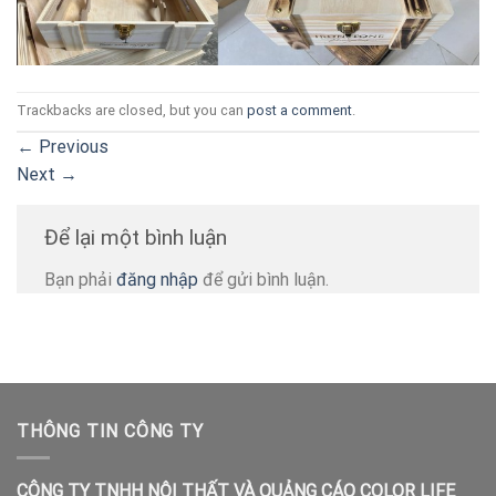
Trackbacks are closed, but you can
post a comment
.
←
Previous
Next
→
Để lại một bình luận
Bạn phải
đăng nhập
để gửi bình luận.
THÔNG TIN CÔNG TY
CÔNG TY TNHH NỘI THẤT VÀ QUẢNG CÁO COLOR LIFE