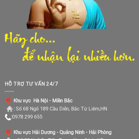
HỖ TRỢ TƯ VẤN 24/7
Khu vực Hà Nội - Miền Bắc
:
Số 68 Ngõ 189 Cầu Diễn, Bắc Từ Liêm,HN
:
0978 299 655
Khu vực Hải Dương - Quảng Ninh - Hải Phòng