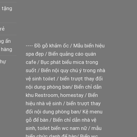
à tặng
rẻ
ng ấn
----
Đồ gỗ khảm ốc
/
Mẫu biển hiệu
 hàng
spa đẹp
/
Biển quảng cáo quán
thự
cafe
/
Bục phát biểu mica trong
suốt
/
Biển nội quy chú ý trong nhà
vệ sinh toilet
/
biển trượt thay đổi
nội dung phòng ban
/
Biển chỉ dẫn
khu Restroom, homestay
/
Biển
hiệu nhà vệ sinh
/
biển trượt thay
đổi nội dung phòng ban
/
Kệ menu
gỗ để bàn
/
Biển chỉ dẫn nhà vệ
sinh, toilet
biển wc nam nữ
/
mẫu
biển chức danh để bàn
/
Biển wc