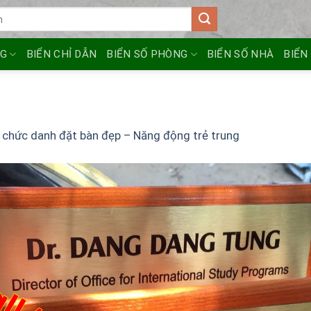
NG
BIỂN CHỈ DẪN
BIỂN SỐ PHÒNG
BIỂN SỐ NHÀ
BIỂN
 chức danh đặt bàn đẹp – Năng động trẻ trung