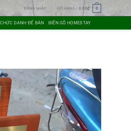
ĐĂNG NHẬP
GIỎ HÀNG /
0.00
₫
0
 CHỨC DANH ĐỂ BÀN
BIỂN GỖ HOMESTAY