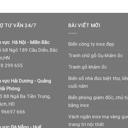
Ợ TƯ VẤN 24/7
BÀI VIẾT MỚI
 vực Hà Nội - Miền Bắc
Biển công ty inox đẹp
 68 Ngõ 189 Cầu Diễn, Bắc
Tranh chữ gỗ Gụ khảm ốc
m,HN
8 299 655
Tranh gỗ khảm ốc
Biển số nhà đúc biệt thự, liề
 vực Hải Dương - Quảng
cuối năm
 Hải Phòng
ố 88 Ngã Ba Tiền Trung,
Biển phòng giám đốc, chủ t
ch, HD
bằng inox
 96697 666
Vách ngăn inox mạ vàng g
trang trí nội thất
 vực Đà Nẵng - Huế