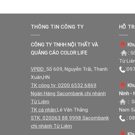
THÔNG TIN CÔNG TY
HỖ TR
CÔNG TY TNHH NỘI THẤT VÀ
Khu
QUẢNG CÁO COLOR LIFE
:
Số
Từ Liê
VPĐD:
Số 609, Nguyễn Trãi, Thanh
:
097
Xuân,HN
TK công ty: 0200 6532 6869
Khu
Ngân Hàng Sacombank chi nhánh
Ninh -
Từ Liêm
:
S
TK cá nhân:
Lê Văn Thắng
Nam Sá
STK: 020063 88 9998 Sacombank
:
08
chi nhánh Từ Liêm
Khu