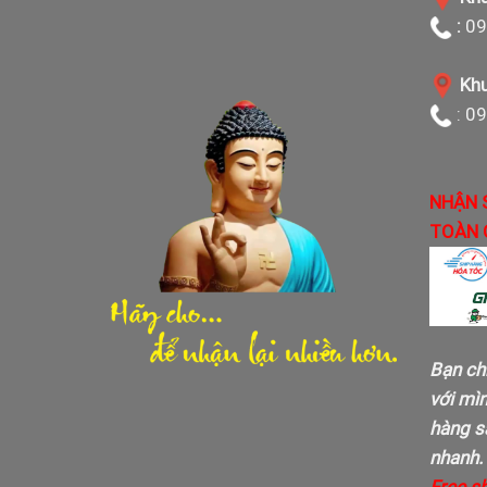
:
09
Khu
: 0
NHẬN 
TOÀN 
Bạn ch
với mì
hàng sa
nhanh.
Free s