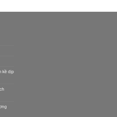
n kề dịp
ịch
ương