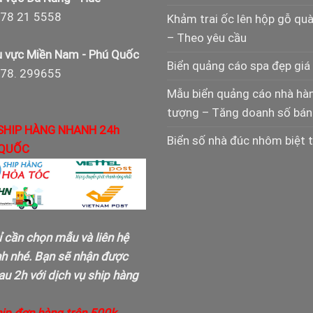
78 21 5558
Khảm trai ốc lên hộp gỗ qu
– Theo yêu cầu
 vực Miền Nam - Phú Quốc
Biển quảng cáo spa đẹp giá 
978. 299655
Mẫu biển quảng cáo nhà hà
tượng – Tăng doanh số bán
SHIP HÀNG NHANH 24h
Biển số nhà đúc nhôm biệt 
QUỐC
ỉ cần chọn mẫu và liên hệ
nh nhé. Bạn sẽ nhận được
u 2h với dịch vụ ship hàng
hip đơn hàng trên 500k