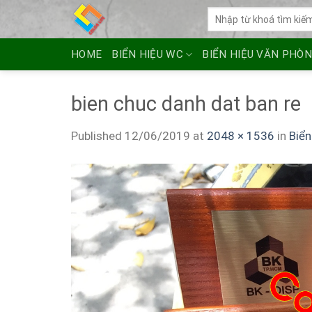
Skip
Tìm
to
kiếm:
content
HOME
BIỂN HIỆU WC
BIỂN HIỆU VĂN PHÒ
bien chuc danh dat ban re
Published
12/06/2019
at
2048 × 1536
in
Biển