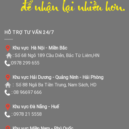
HỖ TRỢ TƯ VẤN 24/7
Khu vực Hà Nội - Miền Bắc
:
Số 68 Ngõ 189 Cầu Diễn, Bắc Từ Liêm,HN
:
0978 299 655
Khu vực Hải Dương - Quảng Ninh - Hải Phòng
:
Số 88 Ngã Ba Tiền Trung, Nam Sách, HD
:
08 96697 666
Khu vực Đà Nẵng - Huế
:
0978 21 5558
Khu vực Miền Nam - Phú Quốc