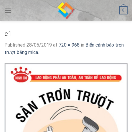
Skip
0
to
content
c1
Published
28/05/2019
at
720 × 968
in
Biển cảnh báo trơn
trượt bằng mica.