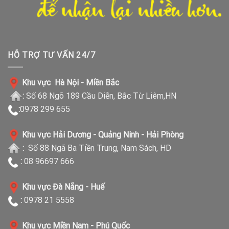
HỖ TRỢ TƯ VẤN 24/7
Khu vực Hà Nội - Miền Bắc
:
Số 68 Ngõ 189 Cầu Diễn, Bắc Từ Liêm,HN
:
0978 299 655
Khu vực Hải Dương - Quảng Ninh - Hải Phòng
:
Số 88 Ngã Ba Tiền Trung, Nam Sách, HD
:
08 96697 666
Khu vực Đà Nẵng - Huế
:
0978 21 5558
Khu vực Miền Nam - Phú Quốc