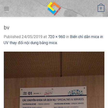
Skip
0
to
content
bv
Published
24/05/2019
at
720 × 960
in
Biển chỉ dẫn mica in
UV thay đổi nội dung bằng mica.