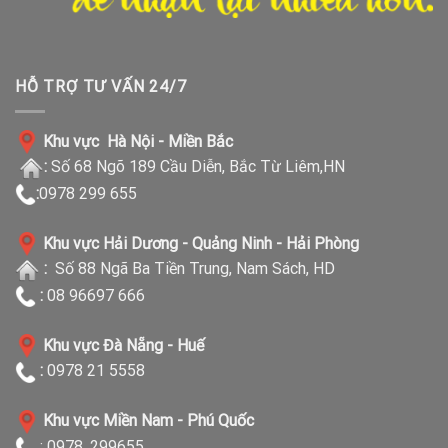
HỖ TRỢ TƯ VẤN 24/7
Khu vực Hà Nội - Miền Bắc
:
Số 68 Ngõ 189 Cầu Diễn, Bắc Từ Liêm,HN
:
0978 299 655
Khu vực Hải Dương - Quảng Ninh - Hải Phòng
:
Số 88 Ngã Ba Tiền Trung, Nam Sách, HD
:
08 96697 666
Khu vực Đà Nẵng - Huế
:
0978 21 5558
Khu vực Miền Nam - Phú Quốc
: 0978. 299655