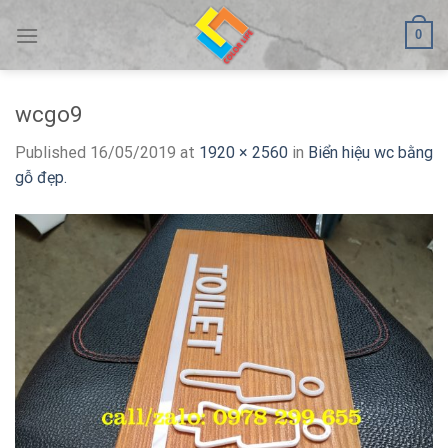
Skip
0
to
content
wcgo9
Published
16/05/2019
at
1920 × 2560
in
Biển hiệu wc bằng
gỗ đẹp.