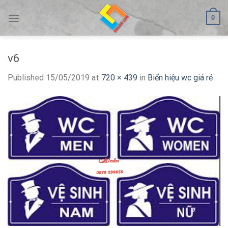
Skip
0
to
content
v6
Published
15/05/2019
at
720 × 439
in
Biển hiệu wc giá rẻ