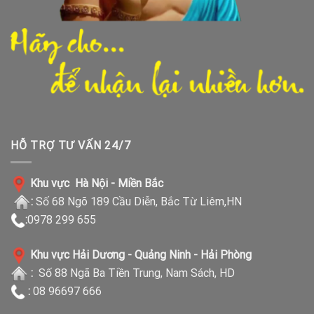
HỖ TRỢ TƯ VẤN 24/7
Khu vực Hà Nội - Miền Bắc
:
Số 68 Ngõ 189 Cầu Diễn, Bắc Từ Liêm,HN
:
0978 299 655
Khu vực Hải Dương - Quảng Ninh - Hải Phòng
:
Số 88 Ngã Ba Tiền Trung, Nam Sách, HD
:
08 96697 666