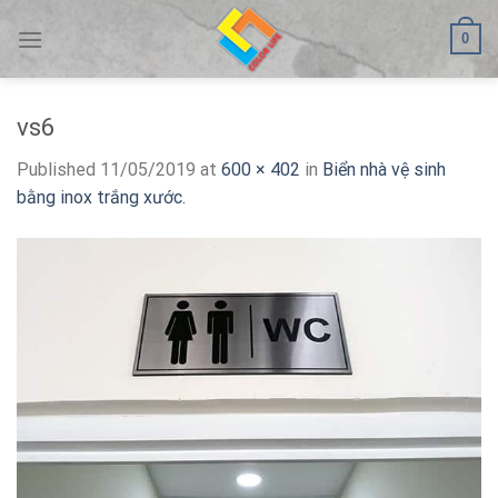
Skip
0
to
content
vs6
Published
11/05/2019
at
600 × 402
in
Biển nhà vệ sinh
bằng inox trắng xước.