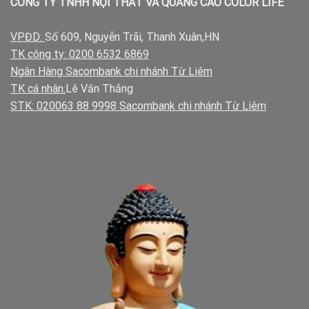
CÔNG TY TNHH NỘI THẤT VÀ QUẢNG CÁO COLOR LIFE
VPĐD:
Số 609, Nguyễn Trãi, Thanh Xuân,HN
TK công ty: 0200 6532 6869
Ngân Hàng Sacombank chi nhánh Từ Liêm
TK cá nhân:
Lê Văn Thắng
STK: 020063 88 9998 Sacombank chi nhánh Từ Liêm