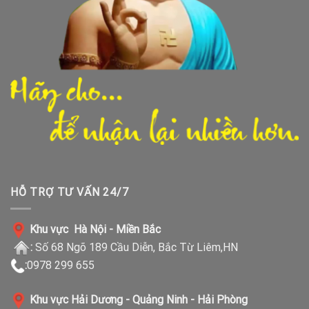
HỖ TRỢ TƯ VẤN 24/7
Khu vực Hà Nội - Miền Bắc
:
Số 68 Ngõ 189 Cầu Diễn, Bắc Từ Liêm,HN
:
0978 299 655
Khu vực Hải Dương - Quảng Ninh - Hải Phòng