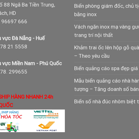
ố 88 Ngã Ba Tiền Trung,
Biển phòng giám đốc, chủ t
ch, HD
bằng inox
 96697 666
Vách ngăn inox mạ vàng g
trang trí nội thất
 vực Đà Nẵng - Huế
78 21 5558
Khảm trai ốc lên hộp gỗ qu
– Theo yêu cầu
 vực Miền Nam - Phú Quốc
Biển quảng cáo spa đẹp giá 
978. 299655
Mẫu biển quảng cáo nhà hà
tượng – Tăng doanh số bán
SHIP HÀNG NHANH 24h
Biển số nhà đúc nhôm biệt 
QUỐC