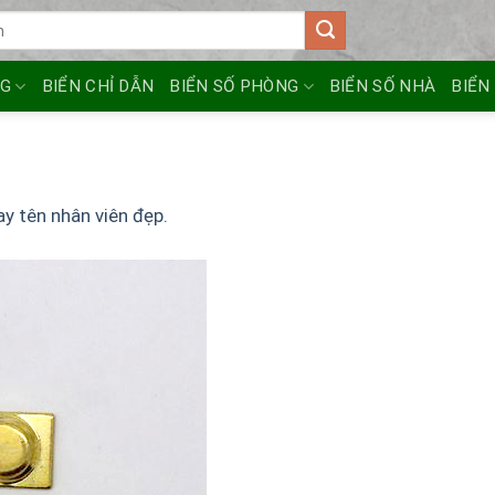
NG
BIỂN CHỈ DẪN
BIỂN SỐ PHÒNG
BIỂN SỐ NHÀ
BIỂN
ay tên nhân viên đẹp.