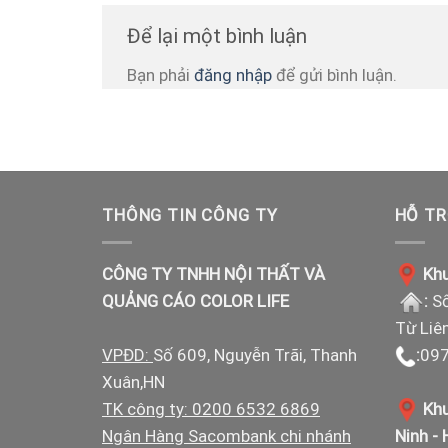
Để lại một bình luận
Bạn phải
đăng nhập
để gửi bình luận.
THÔNG TIN CÔNG TY
HỖ TR
CÔNG TY TNHH NỘI THẤT VÀ
Khu
QUẢNG CÁO COLOR LIFE
:
Số
Từ Liê
VPĐD:
Số 609, Nguyễn Trãi, Thanh
:
097
Xuân,HN
TK công ty: 0200 6532 6869
Khu
Ngân Hàng Sacombank chi nhánh
Ninh -