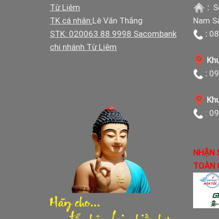
Từ Liêm
:
S
TK cá nhân:
Lê Văn Thắng
Nam Sá
STK: 020063 88 9998 Sacombank
:
08
chi nhánh Từ Liêm
Khu
:
09
Khu
: 0
NHẬN 
TOÀN 