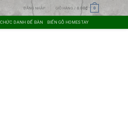
ĐĂNG NHẬP
GIỎ HÀNG /
0.00
₫
0
 CHỨC DANH ĐỂ BÀN
BIỂN GỖ HOMESTAY