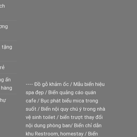
ịch
ương
à tặng
rẻ
ng ấn
----
Đồ gỗ khảm ốc
/
Mẫu biển hiệu
 hàng
spa đẹp
/
Biển quảng cáo quán
thự
cafe
/
Bục phát biểu mica trong
suốt
/
Biển nội quy chú ý trong nhà
vệ sinh toilet
/
biển trượt thay đổi
nội dung phòng ban
/
Biển chỉ dẫn
khu Restroom, homestay
/
Biển