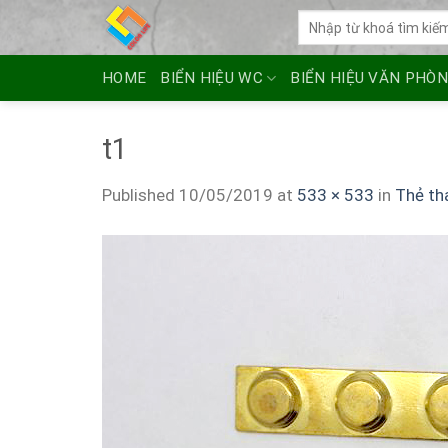
Skip
Tìm
to
kiếm:
content
HOME
BIỂN HIỆU WC
BIỂN HIỆU VĂN PHÒ
t1
Published
10/05/2019
at
533 × 533
in
Thẻ th