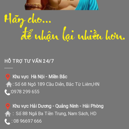
HỖ TRỢ TƯ VẤN 24/7
Khu vực Hà Nội - Miền Bắc
:
Số 68 Ngõ 189 Cầu Diễn, Bắc Từ Liêm,HN
:
0978 299 655
Khu vực Hải Dương - Quảng Ninh - Hải Phòng
:
Số 88 Ngã Ba Tiền Trung, Nam Sách, HD
:
08 96697 666