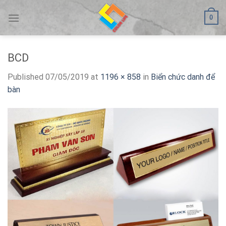
Skip
0
to
content
BCD
Published
07/05/2019
at
1196 × 858
in
Biển chức danh để
bàn