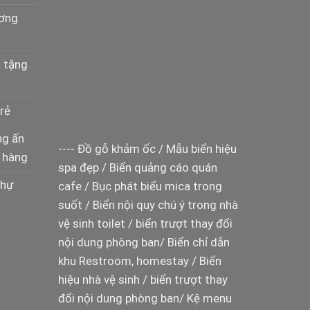
ương
à tặng
rẻ
ng ấn
----
Đồ gỗ khảm ốc
/
Mẫu biển hiệu
 hàng
spa đẹp
/
Biển quảng cáo quán
thự
cafe
/
Bục phát biểu mica trong
suốt
/
Biển nội quy chú ý trong nhà
vệ sinh toilet
/
biển trượt thay đổi
nội dung phòng ban
/
Biển chỉ dẫn
khu Restroom, homestay
/
Biển
hiệu nhà vệ sinh
/
biển trượt thay
đổi nội dung phòng ban
/
Kệ menu