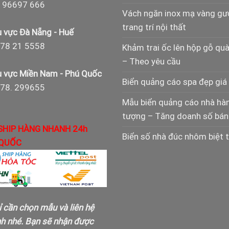
 96697 666
Vách ngăn inox mạ vàng g
trang trí nội thất
 vực Đà Nẵng - Huế
78 21 5558
Khảm trai ốc lên hộp gỗ qu
– Theo yêu cầu
 vực Miền Nam - Phú Quốc
Biển quảng cáo spa đẹp giá 
978. 299655
Mẫu biển quảng cáo nhà hà
tượng – Tăng doanh số bán
SHIP HÀNG NHANH 24h
Biển số nhà đúc nhôm biệt 
QUỐC
ỉ cần chọn mẫu và liên hệ
nh nhé. Bạn sẽ nhận được