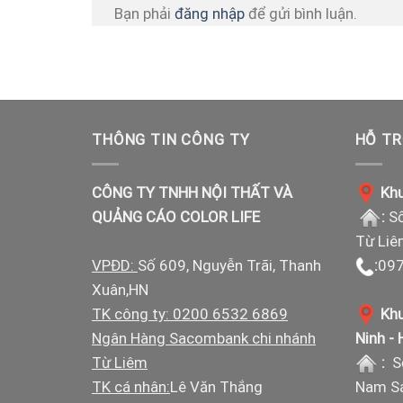
Bạn phải
đăng nhập
để gửi bình luận.
THÔNG TIN CÔNG TY
HỖ TR
CÔNG TY TNHH NỘI THẤT VÀ
Khu
QUẢNG CÁO COLOR LIFE
:
Số
Từ Liê
VPĐD:
Số 609, Nguyễn Trãi, Thanh
:
097
Xuân,HN
TK công ty: 0200 6532 6869
Khu
Ngân Hàng Sacombank chi nhánh
Ninh -
Từ Liêm
:
S
TK cá nhân:
Lê Văn Thắng
Nam Sá