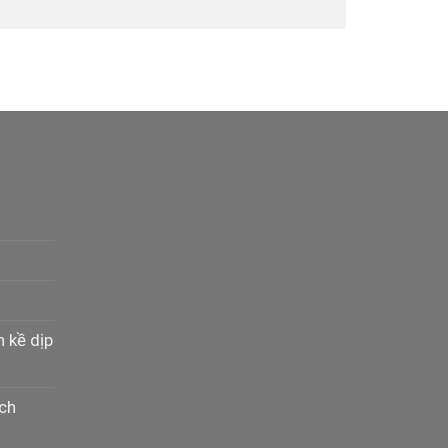
n kề dịp
ịch