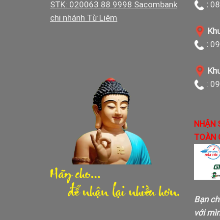
STK: 020063 88 9998 Sacombank
:
08
chi nhánh Từ Liêm
Khu
:
09
Khu
: 0
NHẬN 
TOÀN 
Bạn ch
với mì