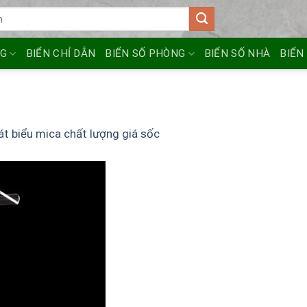
NG
BIỂN CHỈ DẪN
BIỂN SỐ PHÒNG
BIỂN SỐ NHÀ
BIỂN
át biểu mica chất lượng giá sốc