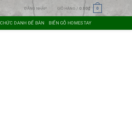
ĐĂNG NHẬP
GIỎ HÀNG /
0.00
₫
0
 CHỨC DANH ĐỂ BÀN
BIỂN GỖ HOMESTAY