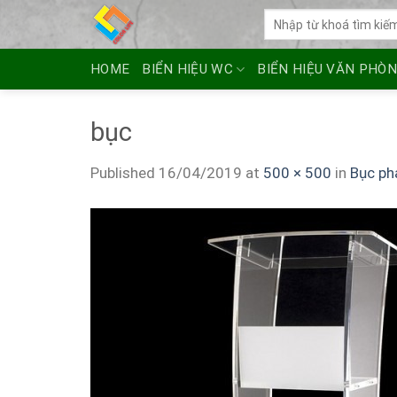
Skip
Tìm
to
kiếm:
content
HOME
BIỂN HIỆU WC
BIỂN HIỆU VĂN PHÒ
bục
Published
16/04/2019
at
500 × 500
in
Bục ph