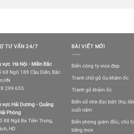
Ợ TƯ VẤN 24/7
BÀI VIẾT MỚI
 vực Hà Nội - Miền Bắc
Biển công ty inox đẹp
 68 Ngõ 189 Cầu Diễn, Bắc
Tranh chữ gỗ Gụ khảm ốc
m,HN
8 299 655
Tranh gỗ khảm ốc
Biển số nhà đúc biệt thự, liề
 vực Hải Dương - Quảng
cuối năm
 Hải Phòng
ố 88 Ngã Ba Tiền Trung,
Biển phòng giám đốc, chủ t
ch, HD
bằng inox