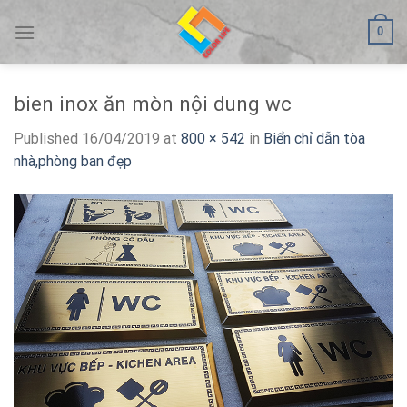
Skip
0
to
content
bien inox ăn mòn nội dung wc
Published
16/04/2019
at
800 × 542
in
Biển chỉ dẫn tòa
nhà,phòng ban đẹp