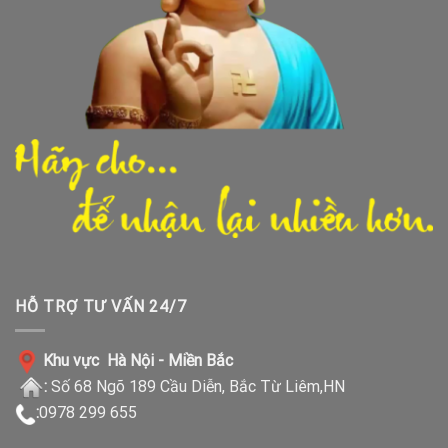
HỖ TRỢ TƯ VẤN 24/7
Khu vực Hà Nội - Miền Bắc
:
Số 68 Ngõ 189 Cầu Diễn, Bắc Từ Liêm,HN
:
0978 299 655