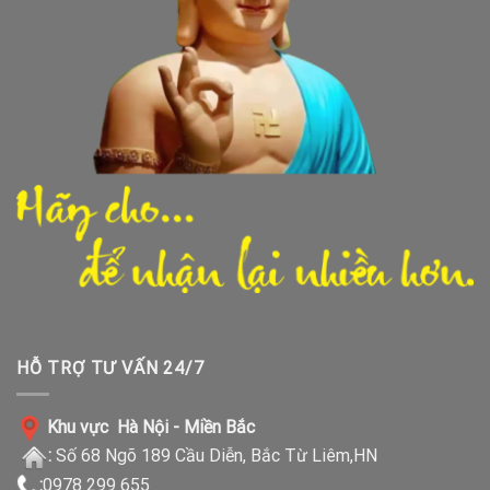
HỖ TRỢ TƯ VẤN 24/7
Khu vực Hà Nội - Miền Bắc
:
Số 68 Ngõ 189 Cầu Diễn, Bắc Từ Liêm,HN
:
0978 299 655