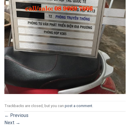
Trackbacks are closed, but you can
post a comment
.
←
Previous
Next
→