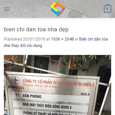
Skip
0
to
content
bien chi dan toa nha dẹp
Published
25/01/2019
at
1536 × 2048
in
Biển chỉ dẫn tòa
nhà thay đổi nội dung