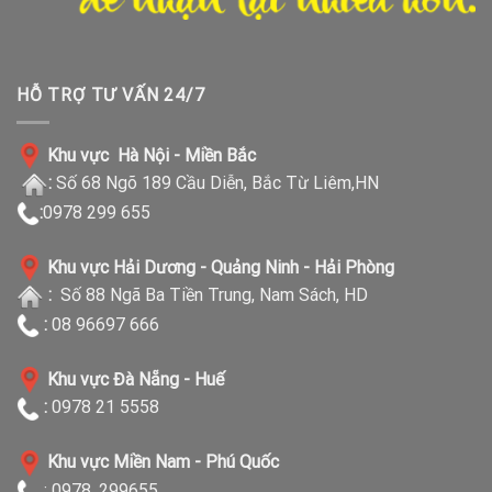
HỖ TRỢ TƯ VẤN 24/7
Khu vực Hà Nội - Miền Bắc
:
Số 68 Ngõ 189 Cầu Diễn, Bắc Từ Liêm,HN
:
0978 299 655
Khu vực Hải Dương - Quảng Ninh - Hải Phòng
:
Số 88 Ngã Ba Tiền Trung, Nam Sách, HD
:
08 96697 666
Khu vực Đà Nẵng - Huế
:
0978 21 5558
Khu vực Miền Nam - Phú Quốc
: 0978. 299655