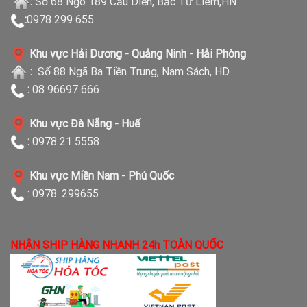
:
Số 68 Ngõ 189 Cầu Diễn, Bắc Từ Liêm,HN
:
0978 299 655
Khu vực Hải Dương - Quảng Ninh - Hải Phòng
:
Số 88 Ngã Ba Tiền Trung, Nam Sách, HD
:
08 96697 666
Khu vực Đà Nẵng - Huế
:
0978 21 5558
Khu vực Miền Nam - Phú Quốc
: 0978. 299655
NHẬN SHIP HÀNG NHANH 24h TOÀN QUỐC