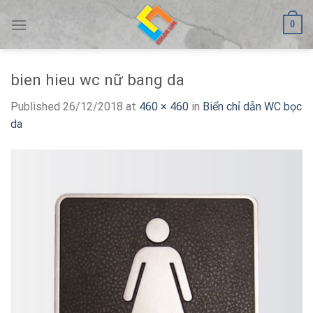
Skip
0
to
content
bien hieu wc nữ bang da
Published
26/12/2018
at
460 × 460
in
Biển chỉ dẫn WC bọc
da