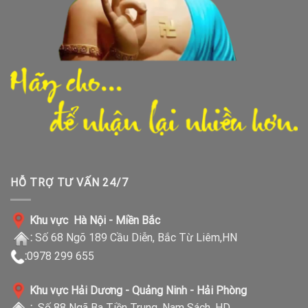
HỖ TRỢ TƯ VẤN 24/7
Khu vực Hà Nội - Miền Bắc
:
Số 68 Ngõ 189 Cầu Diễn, Bắc Từ Liêm,HN
:
0978 299 655
Khu vực Hải Dương - Quảng Ninh - Hải Phòng
:
Số 88 Ngã Ba Tiền Trung, Nam Sách, HD