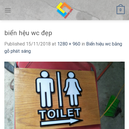
Skip
0
to
content
biển hệu wc đẹp
Published
15/11/2018
at
1280 × 960
in
Biển hiệu wc bằng
gỗ phát sáng