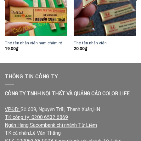
Thẻ tên nhân viên nam châm rẻ
Thẻ tên nhân viên
19.00
₫
20.00
₫
THÔNG TIN CÔNG TY
CÔNG TY TNHH NỘI THẤT VÀ QUẢNG CÁO COLOR LIFE
VPĐD:
Số 609, Nguyễn Trãi, Thanh Xuân,HN
TK công ty: 0200 6532 6869
Ngân Hàng Sacombank chi nhánh Từ Liêm
TK cá nhân:
Lê Văn Thắng
STK: 020063 88 9998 Sacombank chi nhánh Từ Liêm