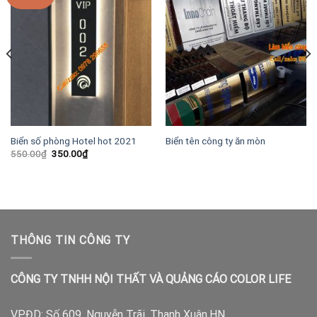
Biển số phòng Hotel hot 2021
Biển tên công ty ăn mòn
Giá
Giá
550.00
₫
350.00
₫
gốc
hiện
là:
tại
550.00₫.
là:
350.00₫.
THÔNG TIN CÔNG TY
CÔNG TY TNHH NỘI THẤT VÀ QUẢNG CÁO COLOR LIFE
VPĐD:
Số 609, Nguyễn Trãi, Thanh Xuân,HN