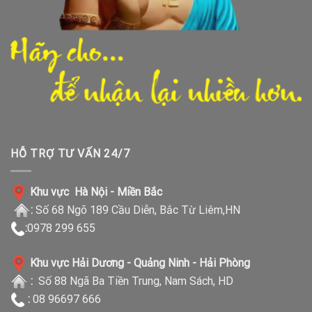
HỖ TRỢ TƯ VẤN 24/7
Khu vực Hà Nội - Miền Bắc
:
Số 68 Ngõ 189 Cầu Diễn, Bắc Từ Liêm,HN
:
0978 299 655
Khu vực Hải Dương - Quảng Ninh - Hải Phòng
:
Số 88 Ngã Ba Tiền Trung, Nam Sách, HD
:
08 96697 666