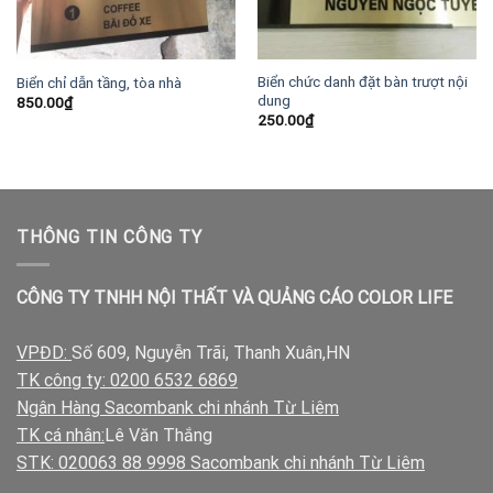
Biển chức danh đặt bàn trượt nội
Biển chỉ dẫn tầng, tòa nhà
dung
850.00
₫
250.00
₫
THÔNG TIN CÔNG TY
CÔNG TY TNHH NỘI THẤT VÀ QUẢNG CÁO COLOR LIFE
VPĐD:
Số 609, Nguyễn Trãi, Thanh Xuân,HN
TK công ty: 0200 6532 6869
Ngân Hàng Sacombank chi nhánh Từ Liêm
TK cá nhân:
Lê Văn Thắng
STK: 020063 88 9998 Sacombank chi nhánh Từ Liêm