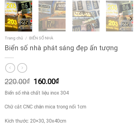
Trang chủ
/
BIỂN SỐ NHÀ
Biển số nhà phát sáng đẹp ấn tượng
Giá
Giá
220.00
₫
160.00
₫
gốc
hiện
Biển số nhà chất liệu inox 304
là:
tại
220.00₫.
là:
Chữ cắt CNC chân mica trong nổi 1cm
160.00₫.
Kích thước: 20×30, 30x40cm