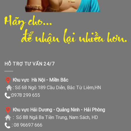
HỖ TRỢ TƯ VẤN 24/7
Khu vực Hà Nội - Miền Bắc
:
Số 68 Ngõ 189 Cầu Diễn, Bắc Từ Liêm,HN
:
0978 299 655
Khu vực Hải Dương - Quảng Ninh - Hải Phòng
:
Số 88 Ngã Ba Tiền Trung, Nam Sách, HD
:
08 96697 666