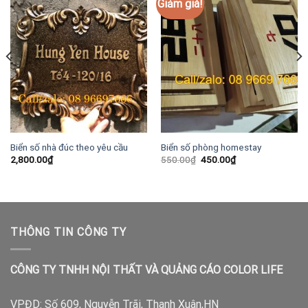
Giảm giá!
Biển số nhà đúc theo yêu cầu
Biển số phòng homestay
Giá
Giá
2,800.00
₫
550.00
₫
450.00
₫
gốc
hiện
là:
tại
550.00₫.
là:
450.00₫.
THÔNG TIN CÔNG TY
CÔNG TY TNHH NỘI THẤT VÀ QUẢNG CÁO COLOR LIFE
VPĐD:
Số 609, Nguyễn Trãi, Thanh Xuân,HN