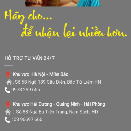
HỖ TRỢ TƯ VẤN 24/7
Khu vực Hà Nội - Miền Bắc
:
Số 68 Ngõ 189 Cầu Diễn, Bắc Từ Liêm,HN
:
0978 299 655
Khu vực Hải Dương - Quảng Ninh - Hải Phòng
:
Số 88 Ngã Ba Tiền Trung, Nam Sách, HD
:
08 96697 666