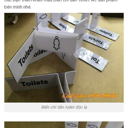
bên mình nhé.
Biển chỉ dẫn toilet độc lạ