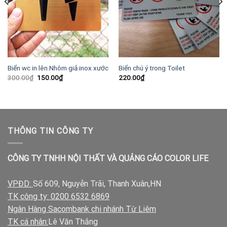
Biển wc in lên Nhôm giả inox xước
Biển chú ý trong Toilet
Giá
Giá
300.00
₫
150.00
₫
220.00
₫
gốc
hiện
là:
tại
300.00₫.
là:
150.00₫.
THÔNG TIN CÔNG TY
CÔNG TY TNHH NỘI THẤT VÀ QUẢNG CÁO COLOR LIFE
VPĐD:
Số 609, Nguyễn Trãi, Thanh Xuân,HN
TK công ty: 0200 6532 6869
Ngân Hàng Sacombank chi nhánh Từ Liêm
TK cá nhân:
Lê Văn Thắng