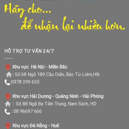
HỖ TRỢ TƯ VẤN 24/7
Khu vực Hà Nội - Miền Bắc
:
Số 68 Ngõ 189 Cầu Diễn, Bắc Từ Liêm,HN
:
0978 299 655
Khu vực Hải Dương - Quảng Ninh - Hải Phòng
:
Số 88 Ngã Ba Tiền Trung, Nam Sách, HD
:
08 96697 666
Khu vực Đà Nẵng - Huế