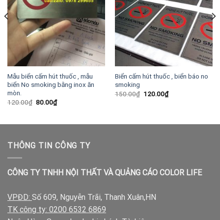
Mẫu biển cấm hút thuốc , mẫu
Biển cấm hút thuốc , biển báo no
biển No smoking bằng inox ăn
smoking
mòn.
Giá
Giá
150.00
₫
120.00
₫
gốc
hiện
Giá
Giá
120.00
₫
80.00
₫
là:
tại
gốc
hiện
150.00₫.
là:
là:
tại
120.00₫.
120.00₫.
là:
80.00₫.
THÔNG TIN CÔNG TY
CÔNG TY TNHH NỘI THẤT VÀ QUẢNG CÁO COLOR LIFE
VPĐD:
Số 609, Nguyễn Trãi, Thanh Xuân,HN
TK công ty: 0200 6532 6869