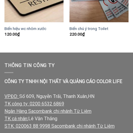
Biển hiệu wc nhôm xước
Biển chú ý trong Toilet
120.00
₫
220.00
₫
THÔNG TIN CÔNG TY
CÔNG TY TNHH NỘI THẤT VÀ QUẢNG CÁO COLOR LIFE
VPĐD:
Số 609, Nguyễn Trãi, Thanh Xuân,HN
TK công ty: 0200 6532 6869
Ngân Hàng Sacombank chi nhánh Từ Liêm
TK cá nhân:
Lê Văn Thắng
STK: 020063 88 9998 Sacombank chi nhánh Từ Liêm