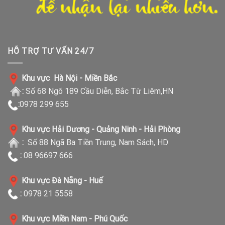
HỖ TRỢ TƯ VẤN 24/7
Khu vực Hà Nội - Miền Bắc
:
Số 68 Ngõ 189 Cầu Diễn, Bắc Từ Liêm,HN
:
0978 299 655
Khu vực Hải Dương - Quảng Ninh - Hải Phòng
:
Số 88 Ngã Ba Tiền Trung, Nam Sách, HD
:
08 96697 666
Khu vực Đà Nẵng - Huế
:
0978 21 5558
Khu vực Miền Nam - Phú Quốc