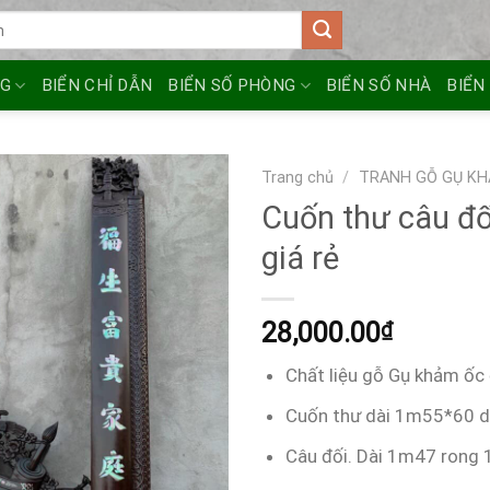
NG
BIỂN CHỈ DẪN
BIỂN SỐ PHÒNG
BIỂN SỐ NHÀ
BIỂN
Trang chủ
/
TRANH GỖ GỤ KH
Cuốn thư câu đ
giá rẻ
28,000.00
₫
Chất liệu gỗ Gụ khảm ốc
Cuốn thư dài 1m55*60 
Câu đối. Dài 1m47 rong 