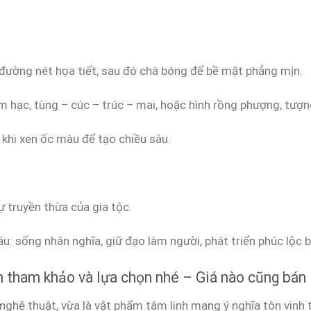
đường nét họa tiết, sau đó chà bóng để bề mặt phẳng mịn.
m hạc, tùng – cúc – trúc – mai, hoặc hình rồng phượng, tượ
khi xen ốc màu để tạo chiều sâu.
ự truyền thừa của gia tộc.
áu: sống nhân nghĩa, giữ đạo làm người, phát triển phúc lộc b
n tham khảo và lựa chọn nhé – Giá nào cũng bán
ghệ thuật, vừa là vật phẩm tâm linh mang ý nghĩa tôn vinh tổ