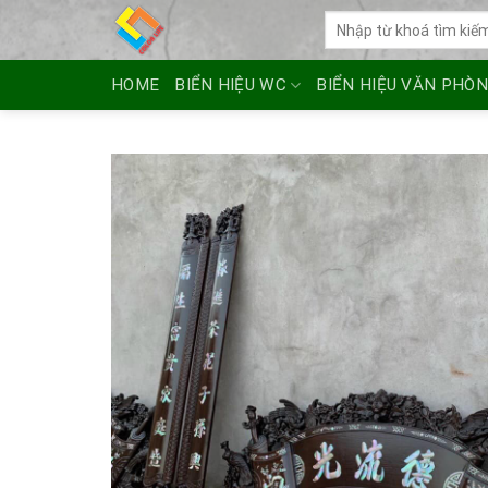
Skip
Tìm
to
kiếm:
content
HOME
BIỂN HIỆU WC
BIỂN HIỆU VĂN PHÒ