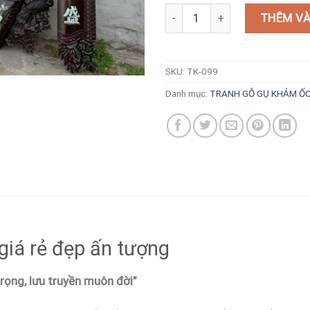
Cuốn thư câu đối khảm ốc giá r
THÊM VÀ
SKU:
TK-099
Danh mục:
TRANH GỖ GỤ KHẢM Ố
giá rẻ đẹp ấn tượng
rọng, lưu truyền muôn đời”