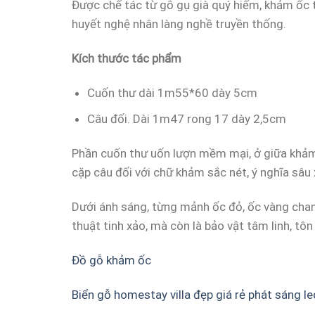
Được chế tác từ gỗ gụ già quý hiếm, khảm ốc t
huyết nghệ nhân làng nghề truyền thống.
Kích thước tác phẩm
Cuốn thư dài 1m55*60 dày 5cm
Câu đối. Dài 1m47 rong 17 dày 2,5cm
Phần cuốn thư uốn lượn mềm mại, ở giữa khảm đ
cặp câu đối với chữ khảm sắc nét, ý nghĩa sâu
Dưới ánh sáng, từng mảnh ốc đỏ, ốc vàng chanh
thuật tinh xảo, mà còn là bảo vật tâm linh, tôn
Đồ gỗ khảm ốc
Biển gỗ homestay villa đẹp giá rẻ phát sáng le