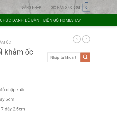
ĐĂNG NHẬP
GIỎ HÀNG /
0.00
₫
0
 CHỨC DANH ĐỂ BÀN
BIỂN GỖ HOMESTAY
ẢM ỐC
ối khảm ốc
 đỏ nhập khẩu
dày 5cm
17 dày 2,5cm