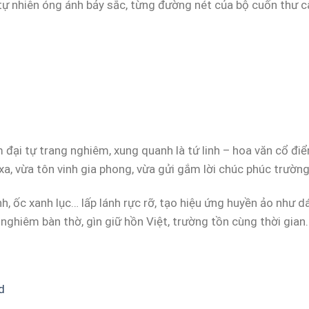
ự nhiên óng ánh bảy sắc, từng đường nét của bộ cuốn thư câu
ại tự trang nghiêm, xung quanh là tứ linh – hoa văn cổ điển,
 xa, vừa tôn vinh gia phong, vừa gửi gắm lời chúc phúc trườn
, ốc xanh lục… lấp lánh rực rỡ, tạo hiệu ứng huyền ảo như 
 nghiêm bàn thờ, gìn giữ hồn Việt, trường tồn cùng thời gian.
d