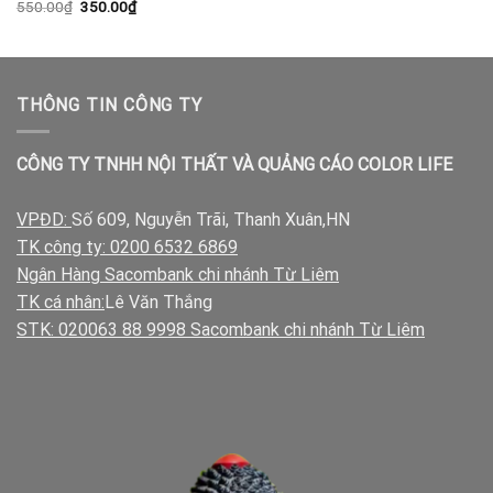
Giá
Giá
550.00
₫
350.00
₫
gốc
hiện
là:
tại
550.00₫.
là:
350.00₫.
THÔNG TIN CÔNG TY
CÔNG TY TNHH NỘI THẤT VÀ QUẢNG CÁO COLOR LIFE
VPĐD:
Số 609, Nguyễn Trãi, Thanh Xuân,HN
TK công ty: 0200 6532 6869
Ngân Hàng Sacombank chi nhánh Từ Liêm
TK cá nhân:
Lê Văn Thắng
STK: 020063 88 9998 Sacombank chi nhánh Từ Liêm