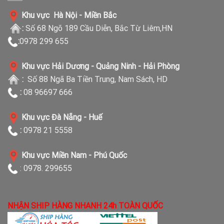
Khu vực Hà Nội - Miền Bắc
:
Số 68 Ngõ 189 Cầu Diễn, Bắc Từ Liêm,HN
:
0978 299 655
Khu vực Hải Dương - Quảng Ninh - Hải Phòng
:
Số 88 Ngã Ba Tiền Trung, Nam Sách, HD
:
08 96697 666
Khu vực Đà Nẵng - Huế
:
0978 21 5558
Khu vực Miền Nam - Phú Quốc
: 0978. 299655
NHẬN SHIP HÀNG NHANH 24h TOÀN QUỐC