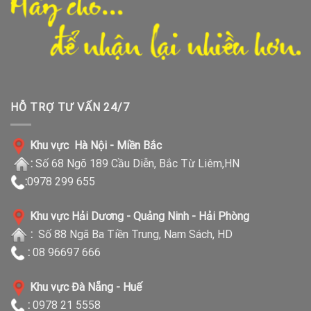
HỖ TRỢ TƯ VẤN 24/7
Khu vực Hà Nội - Miền Bắc
:
Số 68 Ngõ 189 Cầu Diễn, Bắc Từ Liêm,HN
:
0978 299 655
Khu vực Hải Dương - Quảng Ninh - Hải Phòng
:
Số 88 Ngã Ba Tiền Trung, Nam Sách, HD
:
08 96697 666
Khu vực Đà Nẵng - Huế
:
0978 21 5558