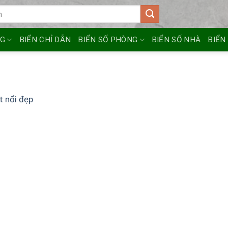
NG
BIỂN CHỈ DẪN
BIỂN SỐ PHÒNG
BIỂN SỐ NHÀ
BIỂN
t nổi đẹp