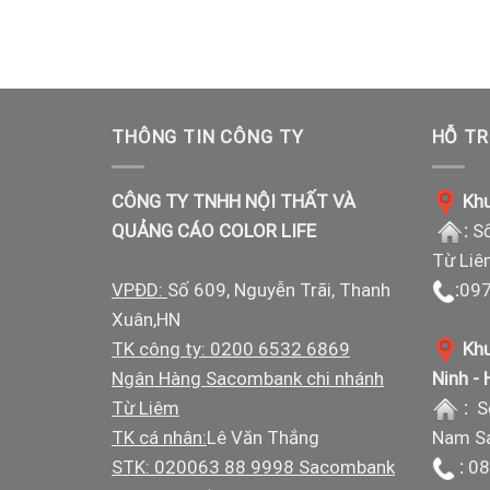
THÔNG TIN CÔNG TY
HỖ TR
CÔNG TY TNHH NỘI THẤT VÀ
Khu
QUẢNG CÁO COLOR LIFE
:
Số
Từ Liê
VPĐD:
Số 609, Nguyễn Trãi, Thanh
:
097
Xuân,HN
TK công ty: 0200 6532 6869
Khu
Ngân Hàng Sacombank chi nhánh
Ninh -
Từ Liêm
:
S
TK cá nhân:
Lê Văn Thắng
Nam Sá
STK: 020063 88 9998 Sacombank
:
08