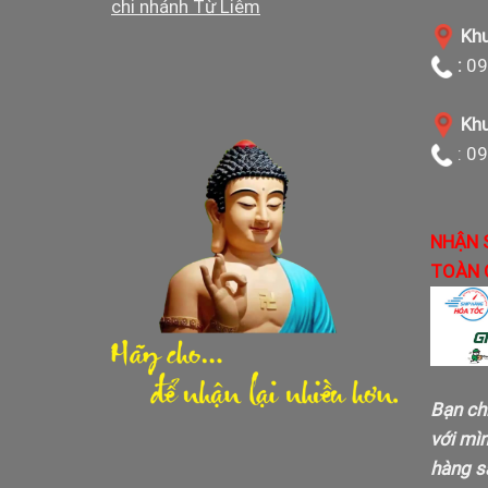
chi nhánh Từ Liêm
Khu
:
09
Khu
: 0
NHẬN 
TOÀN 
Bạn ch
với mì
hàng sa