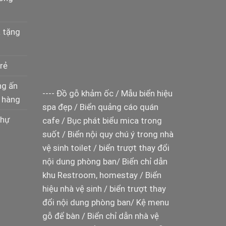
à tặng
rẻ
ng ấn
----
Đồ gỗ khảm ốc
/
Mẫu biển hiệu
 hàng
spa đẹp
/
Biển quảng cáo quán
thự
cafe
/
Bục phát biểu mica trong
suốt
/
Biển nội quy chú ý trong nhà
vệ sinh toilet
/
biển trượt thay đổi
nội dung phòng ban
/
Biển chỉ dẫn
khu Restroom, homestay
/
Biển
hiệu nhà vệ sinh
/
biển trượt thay
đổi nội dung phòng ban
/
Kệ menu
gỗ để bàn
/
Biển chỉ dẫn nhà vệ