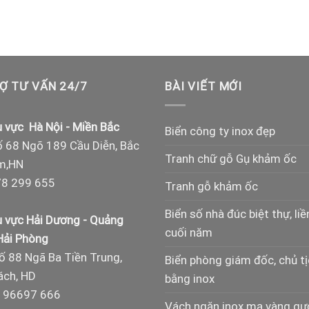
Ợ TƯ VẤN 24/7
BÀI VIẾT MỚI
 vực Hà Nội - Miền Bắc
Biển công ty inox đẹp
 68 Ngõ 189 Cầu Diễn, Bắc
Tranh chữ gỗ Gụ khảm ốc
m,HN
8 299 655
Tranh gỗ khảm ốc
Biển số nhà đúc biệt thự, liề
 vực Hải Dương - Quảng
cuối năm
 Hải Phòng
ố 88 Ngã Ba Tiền Trung,
Biển phòng giám đốc, chủ t
ch, HD
bằng inox
 96697 666
Vách ngăn inox mạ vàng g