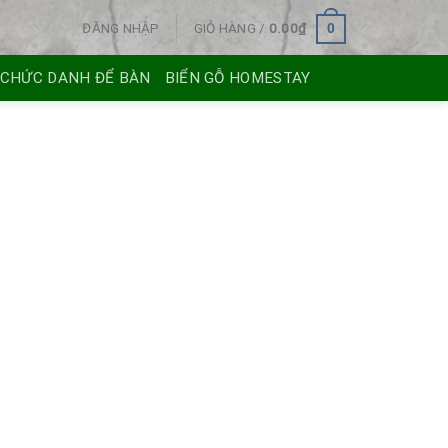
ĐĂNG NHẬP
GIỎ HÀNG /
0.00
₫
0
 CHỨC DANH ĐỂ BÀN
BIỂN GỖ HOMESTAY