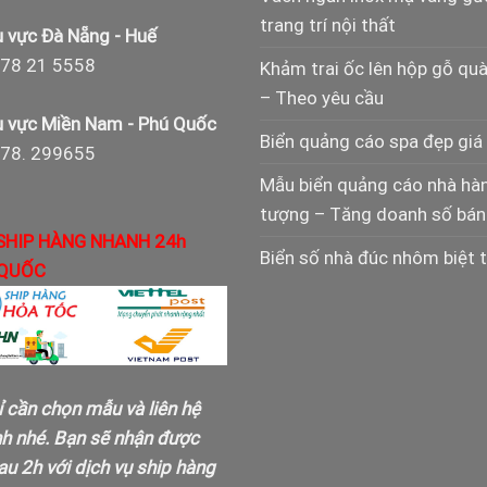
trang trí nội thất
 vực Đà Nẵng - Huế
78 21 5558
Khảm trai ốc lên hộp gỗ qu
– Theo yêu cầu
 vực Miền Nam - Phú Quốc
Biển quảng cáo spa đẹp giá 
978. 299655
Mẫu biển quảng cáo nhà hà
tượng – Tăng doanh số bán
SHIP HÀNG NHANH 24h
Biển số nhà đúc nhôm biệt 
QUỐC
ỉ cần chọn mẫu và liên hệ
nh nhé. Bạn sẽ nhận được
u 2h với dịch vụ ship hàng