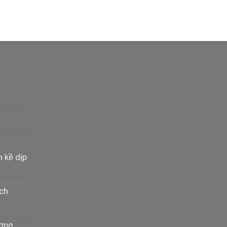
n kề dịp
ịch
ương