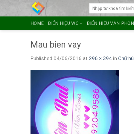
Skip
Tìm
to
kiếm:
content
HOME
BIỂN HIỆU WC
BIỂN HIỆU VĂN PHÒ
Mau bien vay
Published
04/06/2016
at
296 × 394
in
Chữ hú