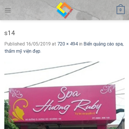
Skip
0
to
content
s14
Published
16/05/2019
at
720 × 494
in
Biển quảng cáo spa,
thẩm mỹ viện đẹp.