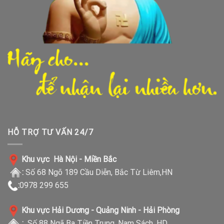
HỖ TRỢ TƯ VẤN 24/7
Khu vực Hà Nội - Miền Bắc
:
Số 68 Ngõ 189 Cầu Diễn, Bắc Từ Liêm,HN
:
0978 299 655
Khu vực Hải Dương - Quảng Ninh - Hải Phòng
:
Số 88 Ngã Ba Tiền Trung, Nam Sách, HD