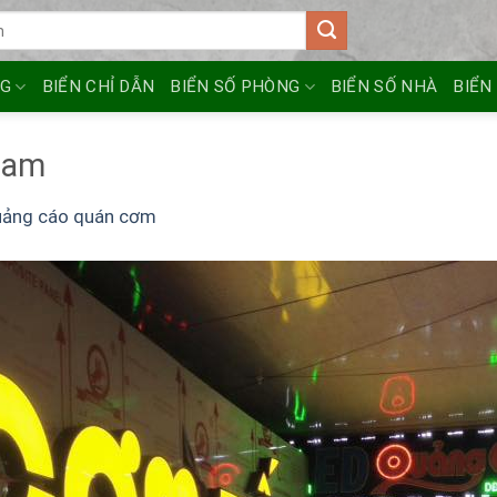
NG
BIỂN CHỈ DẪN
BIỂN SỐ PHÒNG
BIỂN SỐ NHÀ
BIỂN
tam
uảng cáo quán cơm