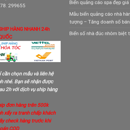
Biển quảng cáo spa đẹp giá 
978. 299655
Mẫu biển quảng cáo nhà hà
tượng – Tăng doanh số bán
SHIP HÀNG NHANH 24h
Biển số nhà đúc nhôm biệt 
QUỐC
ỉ cần chọn mẫu và liên hệ
nh nhé. Bạn sẽ nhận được
u 2h với dịch vụ ship hàng
hip đơn hàng trên 500k
h xẩy ra tranh chấp khách
ãy check hàng trước khi
toán COD