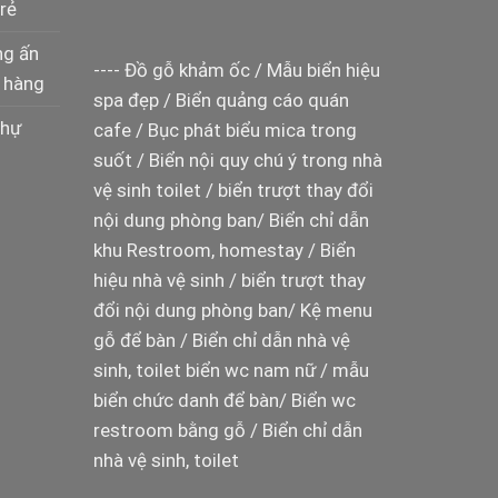
rẻ
ng ấn
----
Đồ gỗ khảm ốc
/
Mẫu biển hiệu
 hàng
spa đẹp
/
Biển quảng cáo quán
thự
cafe
/
Bục phát biểu mica trong
suốt
/
Biển nội quy chú ý trong nhà
vệ sinh toilet
/
biển trượt thay đổi
nội dung phòng ban
/
Biển chỉ dẫn
khu Restroom, homestay
/
Biển
hiệu nhà vệ sinh
/
biển trượt thay
đổi nội dung phòng ban
/
Kệ menu
gỗ để bàn
/
Biển chỉ dẫn nhà vệ
sinh, toilet
biển wc nam nữ
/
mẫu
biển chức danh để bàn
/
Biển wc
restroom bằng gỗ
/
Biển chỉ dẫn
nhà vệ sinh, toilet