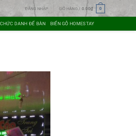
ĐĂNG NHẬP
GIỎ HÀNG /
0.00
₫
0
 CHỨC DANH ĐỂ BÀN
BIỂN GỖ HOMESTAY