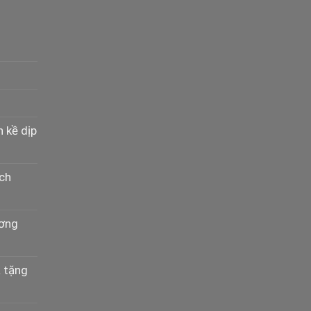
n kề dịp
ịch
ương
à tặng