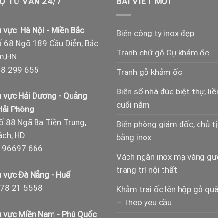
Ợ TƯ VẤN 24/7
BÀI VIẾT MỚI
 vực Hà Nội - Miền Bắc
Biển công ty inox đẹp
 68 Ngõ 189 Cầu Diễn, Bắc
Tranh chữ gỗ Gụ khảm ốc
m,HN
8 299 655
Tranh gỗ khảm ốc
Biển số nhà đúc biệt thự, liề
 vực Hải Dương - Quảng
cuối năm
 Hải Phòng
ố 88 Ngã Ba Tiền Trung,
Biển phòng giám đốc, chủ t
ch, HD
bằng inox
 96697 666
Vách ngăn inox mạ vàng g
trang trí nội thất
 vực Đà Nẵng - Huế
78 21 5558
Khảm trai ốc lên hộp gỗ qu
– Theo yêu cầu
 vực Miền Nam - Phú Quốc