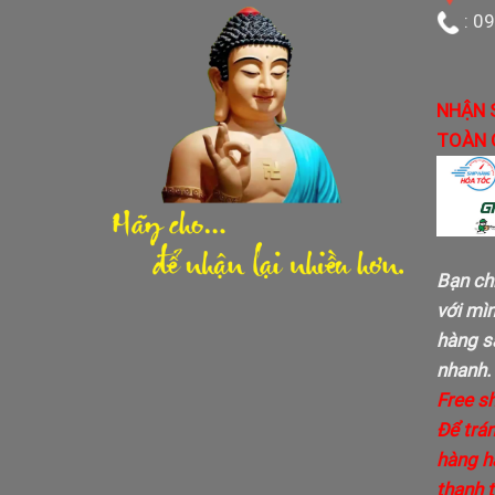
: 0
NHẬN 
TOÀN 
Bạn ch
với mì
hàng sa
nhanh.
Free s
Để trán
hàng h
thanh 