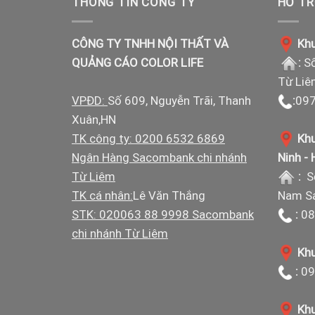
THÔNG TIN CÔNG TY
HỖ TR
CÔNG TY TNHH NỘI THẤT VÀ
Khu
QUẢNG CÁO COLOR LIFE
:
Số
Từ Liê
VPĐD:
Số 609, Nguyễn Trãi, Thanh
:
097
Xuân,HN
TK công ty: 0200 6532 6869
Khu
Ngân Hàng Sacombank chi nhánh
Ninh -
Từ Liêm
:
S
TK cá nhân:
Lê Văn Thắng
Nam Sá
STK: 020063 88 9998 Sacombank
:
08
chi nhánh Từ Liêm
Khu
:
09
Khu