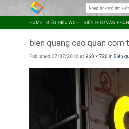
Skip
Tìm
to
kiếm:
content
HOME
BIỂN HIỆU WC
BIỂN HIỆU VĂN PHÒ
bien quang cao quan com 
Published
27/07/2016
at
960 × 720
in
Biển q