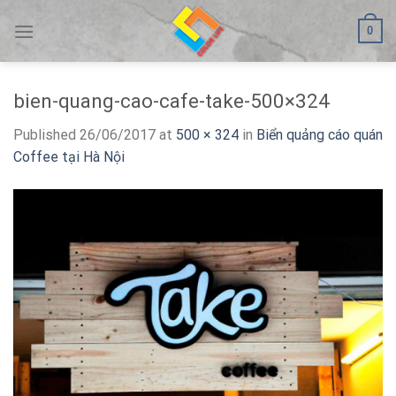
Skip
0
to
content
bien-quang-cao-cafe-take-500×324
Published
26/06/2017
at
500 × 324
in
Biển quảng cáo quán
Coffee tại Hà Nội