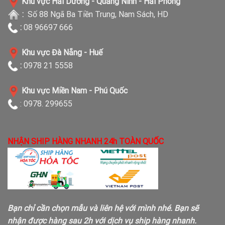
Khu vực Hải Dương - Quảng Ninh - Hải Phòng
:
Số 88 Ngã Ba Tiền Trung, Nam Sách, HD
:
08 96697 666
Khu vực Đà Nẵng - Huế
:
0978 21 5558
Khu vực Miền Nam - Phú Quốc
: 0978. 299655
NHẬN SHIP HÀNG NHANH 24h TOÀN QUỐC
Bạn chỉ cần chọn mẫu và liên hệ với mình nhé. Bạn sẽ
nhận được hàng sau 2h với dịch vụ ship hàng nhanh.