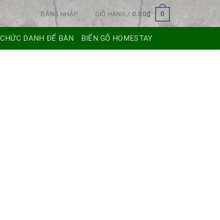
ĐĂNG NHẬP
GIỎ HÀNG /
0.00
₫
0
 CHỨC DANH ĐỂ BÀN
BIỂN GỖ HOMESTAY