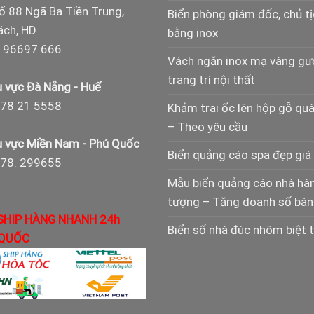
ố 88 Ngã Ba Tiền Trung,
Biển phòng giám đốc, chủ t
ch, HD
bằng inox
 96697 666
Vách ngăn inox mạ vàng g
trang trí nội thất
 vực Đà Nẵng - Huế
78 21 5558
Khảm trai ốc lên hộp gỗ qu
– Theo yêu cầu
 vực Miền Nam - Phú Quốc
Biển quảng cáo spa đẹp giá 
978. 299655
Mẫu biển quảng cáo nhà hà
tượng – Tăng doanh số bán
SHIP HÀNG NHANH 24h
Biển số nhà đúc nhôm biệt 
QUỐC