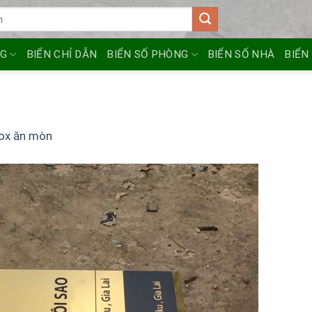
NG
BIỂN CHỈ DẪN
BIỂN SỐ PHÒNG
BIỂN SỐ NHÀ
BIỂN
nox ăn mòn