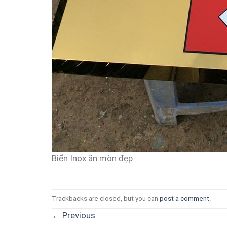
Biển Inox ăn mòn đẹp
Trackbacks are closed, but you can
post a comment
.
←
Previous