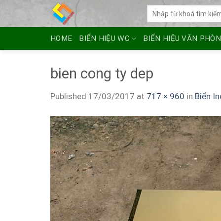
Skip
Tìm
to
kiếm:
content
HOME
BIỂN HIỆU WC
BIỂN HIỆU VĂN PHÒ
bien cong ty dep
Published
17/03/2017
at
717 × 960
in
Biển I