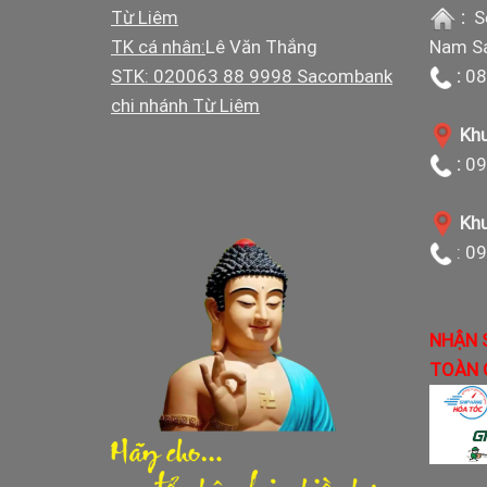
Từ Liêm
:
S
TK cá nhân:
Lê Văn Thắng
Nam Sá
STK: 020063 88 9998 Sacombank
:
08
chi nhánh Từ Liêm
Khu
:
09
Khu
: 0
NHẬN 
TOÀN 