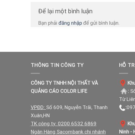
Để lại một bình luận
Bạn phải
đăng nhập
để gửi bình luận.
THÔNG TIN CÔNG TY
HỖ TR
CÔNG TY TNHH NỘI THẤT VÀ
Khu
QUẢNG CÁO COLOR LIFE
:
Số
Từ Liê
VPĐD:
Số 609, Nguyễn Trãi, Thanh
:
097
Xuân,HN
TK công ty: 0200 6532 6869
Khu
Ngân Hàng Sacombank chi nhánh
Ninh -