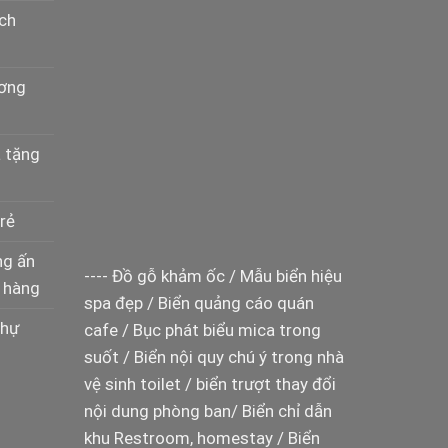
ịch
ương
à tặng
rẻ
ng ấn
----
Đồ gỗ khảm ốc
/
Mẫu biển hiệu
 hàng
spa đẹp
/
Biển quảng cáo quán
thự
cafe
/
Bục phát biểu mica trong
suốt
/
Biển nội quy chú ý trong nhà
vệ sinh toilet
/
biển trượt thay đổi
nội dung phòng ban
/
Biển chỉ dẫn
khu Restroom, homestay
/
Biển