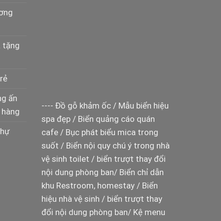
ương
à tặng
rẻ
ng ấn
----
Đồ gỗ khảm ốc
/
Mẫu biển hiệu
 hàng
spa đẹp
/
Biển quảng cáo quán
thự
cafe
/
Bục phát biểu mica trong
suốt
/
Biển nội quy chú ý trong nhà
vệ sinh toilet
/
biển trượt thay đổi
nội dung phòng ban
/
Biển chỉ dẫn
khu Restroom, homestay
/
Biển
hiệu nhà vệ sinh
/
biển trượt thay
đổi nội dung phòng ban
/
Kệ menu