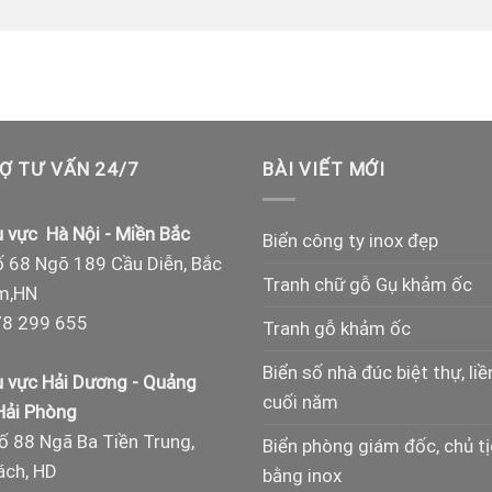
Ợ TƯ VẤN 24/7
BÀI VIẾT MỚI
 vực Hà Nội - Miền Bắc
Biển công ty inox đẹp
 68 Ngõ 189 Cầu Diễn, Bắc
Tranh chữ gỗ Gụ khảm ốc
m,HN
8 299 655
Tranh gỗ khảm ốc
Biển số nhà đúc biệt thự, liề
 vực Hải Dương - Quảng
cuối năm
 Hải Phòng
ố 88 Ngã Ba Tiền Trung,
Biển phòng giám đốc, chủ t
ch, HD
bằng inox