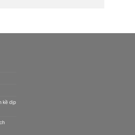
n kề dịp
ịch