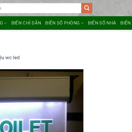
NG
BIỂN CHỈ DẪN
BIỂN SỐ PHÒNG
BIỂN SỐ NHÀ
BIỂN
ệu wc led