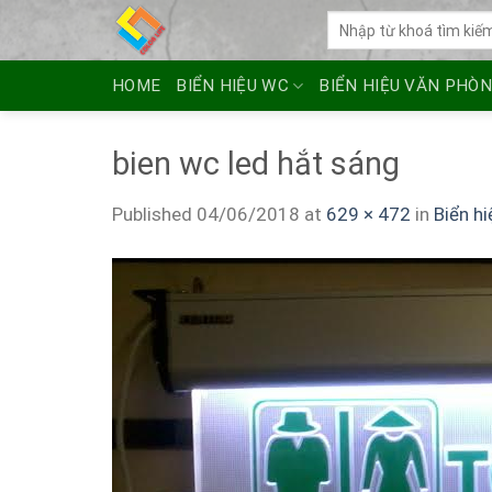
Skip
Tìm
to
kiếm:
content
HOME
BIỂN HIỆU WC
BIỂN HIỆU VĂN PHÒ
bien wc led hắt sáng
Published
04/06/2018
at
629 × 472
in
Biển hi