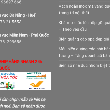
 96697 666
Vách ngăn inox mạ vàng g
trang trí nội thất
 vực Đà Nẵng - Huế
78 21 5558
Khảm trai ốc lên hộp gỗ qu
– Theo yêu cầu
 vực Miền Nam - Phú Quốc
Biển quảng cáo spa đẹp giá 
978. 299655
Mẫu biển quảng cáo nhà hà
tượng – Tăng doanh số bán
SHIP HÀNG NHANH 24h
Biển số nhà đúc nhôm biệt 
QUỐC
ỉ cần chọn mẫu và liên hệ
nh nhé. Bạn sẽ nhận được