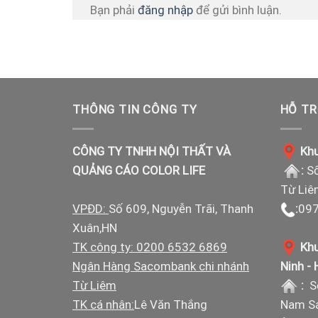
Bạn phải
đăng nhập
để gửi bình luận.
THÔNG TIN CÔNG TY
HỖ TR
CÔNG TY TNHH NỘI THẤT VÀ
Khu
QUẢNG CÁO COLOR LIFE
:
Số
Từ Liê
VPĐD:
Số 609, Nguyễn Trãi, Thanh
:
097
Xuân,HN
TK công ty: 0200 6532 6869
Khu
Ngân Hàng Sacombank chi nhánh
Ninh -
Từ Liêm
:
S
TK cá nhân:
Lê Văn Thắng
Nam Sá