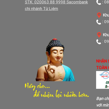
STK: 020063 88 9998 Sacombank
:
08
chi nhánh Từ Liêm
Khu
:
09
Khu
: 0
NHẬN 
TOÀN 
Bạn ch
với mì