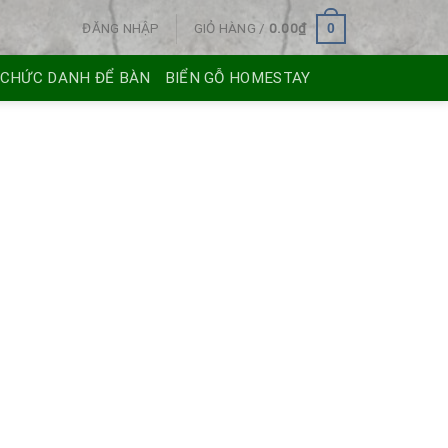
ĐĂNG NHẬP
GIỎ HÀNG /
0.00
₫
0
 CHỨC DANH ĐỂ BÀN
BIỂN GỖ HOMESTAY